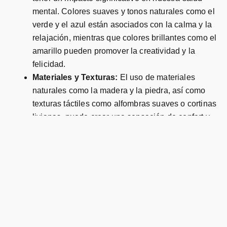
mental. Colores suaves y tonos naturales como el
verde y el azul están asociados con la calma y la
relajación, mientras que colores brillantes como el
amarillo pueden promover la creatividad y la
felicidad.
Materiales y Texturas:
El uso de materiales
naturales como la madera y la piedra, así como
texturas táctiles como alfombras suaves o cortinas
livianas, puede crear una sensación de confort y
conexión con la naturaleza dentro de nuestros
espacios habitables.
Espacios Funcionales y Organización:
Diseñar
espacios que sean funcionales y estén
organizados puede reducir el estrés y aumentar la
eficiencia. El desorden visual puede provocar
ansiedad, mientras que un diseño bien organizado
puede facilitar la concentración y la relajación.